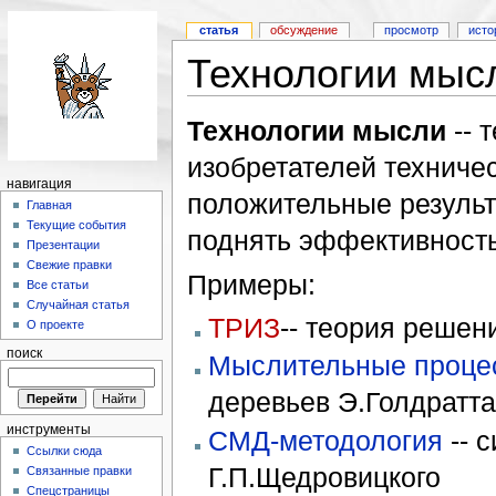
статья
обсуждение
просмотр
исто
Технологии мыс
Технологии мысли
-- 
изобретателей техниче
навигация
положительные резуль
Главная
Текущие события
поднять эффективност
Презентации
Свежие правки
Примеры:
Все статьи
Случайная статья
ТРИЗ
-- теория решен
О проекте
поиск
Мыслительные проце
деревьев Э.Голдратта
инструменты
СМД-методология
-- 
Ссылки сюда
Г.П.Щедровицкого
Связанные правки
Спецстраницы